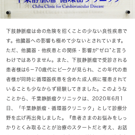
下肢静脈瘤は命の危険を招くことの少ない良性疾患で
す。他臓器への影響も極めて少ないとされています。
ただ、他臓器・他疾患との関係・影響が“ゼロ”と言う
わけではありません。また、下肢静脈瘤で受診される
患者様は6－70歳代にピークが見られ、この年代の患
者様が同時に循環器疾患を含めた成人病に罹患されて
いることも少なからず経験してきました。このような
ことから、千葉静脈瘤クリニックは、2020年6月1
日、「千葉静脈瘤・循環器クリニック」として診療分
野を広げ再出発しました。『患者さまのお悩みをしっ
かりとくみ取ることが治療のスタートだと考え、お話