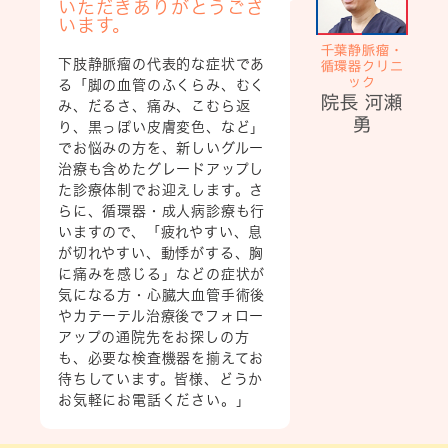
いただきありがとうござ
います。
千葉静脈瘤・
下肢静脈瘤の代表的な症状であ
循環器クリニ
ック
る「脚の血管のふくらみ、むく
院長 河瀬
み、だるさ、痛み、こむら返
勇
り、黒っぽい皮膚変色、など」
でお悩みの方を、新しいグルー
治療も含めたグレードアップし
た診療体制でお迎えします。さ
らに、循環器・成人病診療も行
いますので、「疲れやすい、息
が切れやすい、動悸がする、胸
に痛みを感じる」などの症状が
気になる方・心臓大血管手術後
やカテーテル治療後でフォロー
アップの通院先をお探しの方
も、必要な検査機器を揃えてお
待ちしています。皆様、どうか
お気軽にお電話ください。」