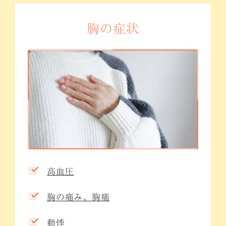
胸の症状
高血圧
胸の痛み、胸痛
動悸