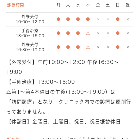
診療時間
月
火
水
木
金
土
日
祝
外来受付
●
●
●
●
×
×
●
×
10:00〜12:00
手術治療
●
●
●
△
×
×
●
×
13:00～16:00
外来受付
●
●
●
△
×
×
●
×
16:30〜19:00
【外来受付】午前10:00〜12:00 午後16:30〜
19:00
【手術治療】13:00～16:00
△第1～第4木曜日の午後(13:00～19:00）は
「訪問診療」となり、クリニック内での診療は原則行
っておりません。
【休診日】金曜日、土曜日、祝日、祝日振替休日