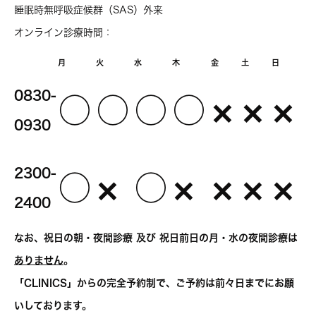
睡眠時無呼吸症候群（SAS）外来
オンライン診療時間：
月
火
水
木
金
土
日
0830-
○
○
○
○
×
×
×
0930
2300-
○
×
○
×
×
×
×
2400
なお、祝日の朝・夜間診療 及び 祝日前日の月・水の夜間診療は
ありません
。
「CLINICS」からの完全予約制で、ご予約は前々日までにお願
いしております。