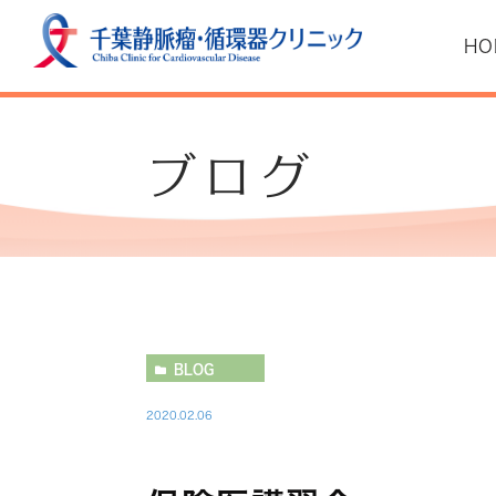
HO
ブログ
ごあいさつ
コンセプト
費用
下肢静脈瘤診療の基
アクセス
BLOG
2020.02.06