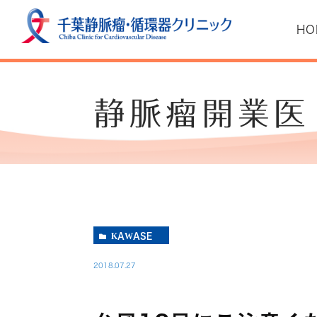
HO
静脈瘤開業医
ごあいさつ
コンセプト
費用
下肢静脈瘤診療の基
アクセス
KAWASE
2018.07.27