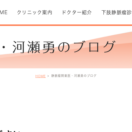
ME
クリニック案内
ドクター紹介
下肢静脈瘤診
・河瀬勇のブログ
本理念
下肢静脈瘤とは
診療案内
静脈瘤開業医・河瀬勇のブログ
HOME